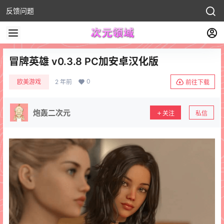
反馈问题
冒牌英雄 v0.3.8 PC加安卓汉化版
0
欧美游戏
2 年前
前往下载
炮轰二次元
关注
私信