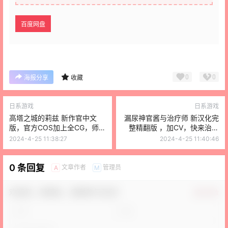
百度网盘
0
0
海报分享
收藏
日系游戏
日系游戏
高塔之城的莉兹 新作官中文
漏尿神官酱与治疗师 新汉化完
版，官方COS加上全CG，师徒
整精翻版 ，加CV，快来治疗
两人的冒险
萌萌的妹子吧
2024-4-25 11:38:27
2024-4-25 11:40:46
0 条回复
文章作者
管理员
A
M
欢迎您，新朋友，感谢参与互动！
确认修改