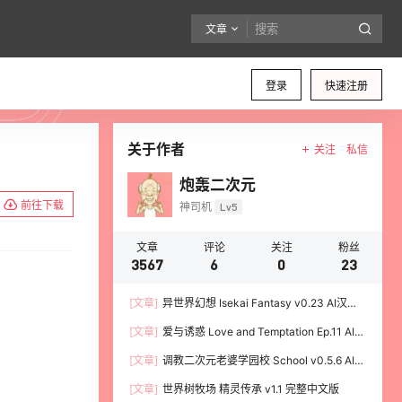
文章
登录
快速注册
关于作者
关注
私信
炮轰二次元
前往下载
神司机
Lv5
文章
评论
关注
粉丝
3567
6
0
23
[文章]
异世界幻想 Isekai Fantasy v0.23 AI汉化
版 PC加安卓
[文章]
爱与诱惑 Love and Temptation Ep.11 AI汉
化版 PC加安卓
[文章]
调教二次元老婆学园校 School v0.5.6 AI汉
化版 PC加安卓
[文章]
世界树牧场 精灵传承 v1.1 完整中文版