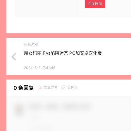
百度网盘
日系游戏
魔女玛丽卡vs陷阱迷宫 PC加安卓汉化版
2024-5-2 17:41:46
0 条回复
文章作者
管理员
A
M
欢迎您，新朋友，感谢参与互动！