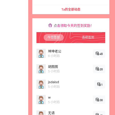
Ta的全部动态
点击领取今天的签到奖励！
今日签到
连续签到
坤坤老公
45
6 小时后
胡图图
20
5 小时后
jsdaisd
1
5 小时后
w
30
5 小时后
无语