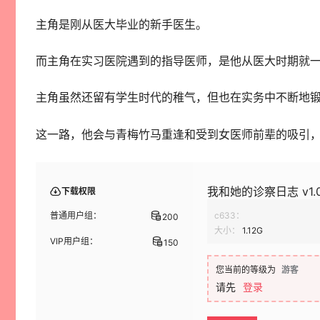
主角是刚从医大毕业的新手医生。
而主角在实习医院遇到的指导医师，是他从医大时期就
主角虽然还留有学生时代的稚气，但也在实务中不断地
这一路，他会与青梅竹马重逢和受到女医师前辈的吸引，
我和她的诊察日志 v1.0
下载权限
普通用户组：
c633：
200
大小：
1.12G
VIP用户组：
150
您当前的等级为
游客
请先
登录