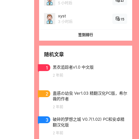
41
5 小时后
xyst
15
3 小时后
签到排行
随机文章
1
黑衣追踪者v1.0 中文版
2 年前
2
蛊惑の幼虫 Ver1.03 精翻汉化PC版，希尔
薇的作者
2 年前
3
破碎的梦想之城 V0.7(1.02) PC和安卓精
翻汉化版
2 年前