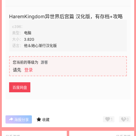
HaremKingdom异世界后宫篇 汉化版，有存档+攻略
c396：
类型：
电脑
大小：
3.82G
语言：
他＆她心渐行汉化版
您当前的等级为
游客
请先
登录
百度网盘
1
0
海报分享
收藏