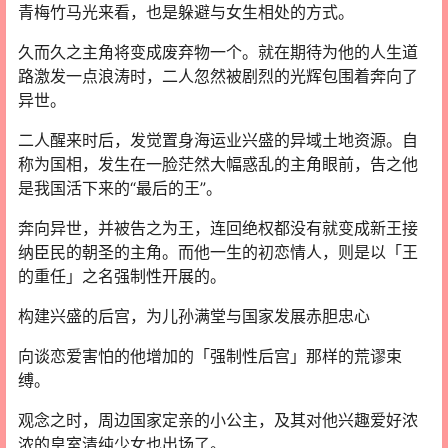
青梅竹马光来看，也是躲避与女生相处的方式。
久而久之主角将变成废弃物一个。就在期待为他的人生道
路激发一点浪涛时，二人忽然被剧烈的光辉包围着奔向了
异世。
二人醒来时后，发觉置身海运业兴盛的异域土地资源。自
称为国相，发生在一脸茫然大幅惑乱的主角眼前，告之他
是我国活下来的“最后的王”。
奔向异世，并被告之为王，连回绝权都没有就变成新王接
纳臣民的朝圣的主角。而他一生的初恋情人，则是以「王
的重任」之名强制性开展的。
构建兴盛的后宫，为儿孙满堂与国家发展赤胆忠心
向谈恋爱害怕的他增加的「强制性后宫」那样的荒谬束
缚。
观念之时，周边国家定亲的小公主，及其对他兴趣爱好浓
浓的皇室清纯少女也出场了。