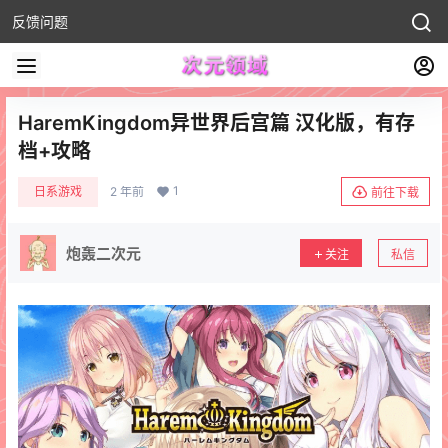
反馈问题
HaremKingdom异世界后宫篇 汉化版，有存
档+攻略
1
日系游戏
2 年前
前往下载
炮轰二次元
关注
私信