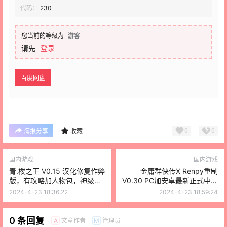
代码：
230
您当前的等级为
游客
请先
登录
百度网盘
0
0
海报分享
收藏
国内游戏
国内游戏
青.楼之王 V0.15 汉化修复作弊
金庸群侠传X Renpy重制
版，有攻略加人物包，神级经
V0.30 PC加安卓最新正式中文
营
版2.4，是国语的CV
2024-4-23 18:36:22
2024-4-23 18:59:24
0 条回复
文章作者
管理员
A
M