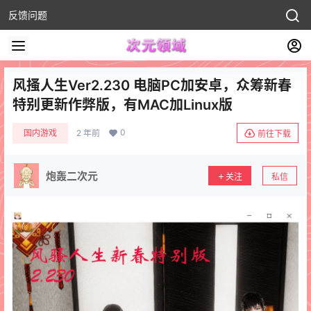
反馈问题
风搔人生Ver2.230 电脑PC加安卓，众筹新春
特别更新作弊版，有MAC加Linux版
0
国内游戏
2 年前
前往下载
炮轰二次元
关注
私信