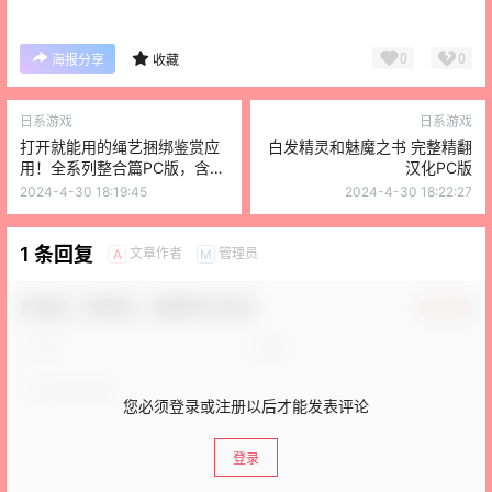
0
0
海报分享
收藏
日系游戏
日系游戏
打开就能用的绳艺捆绑鉴赏应
白发精灵和魅魔之书 完整精翻
用！全系列整合篇PC版，含真
汉化PC版
实版
2024-4-30 18:19:45
2024-4-30 18:22:27
1 条回复
文章作者
管理员
A
M
欢迎您，新朋友，感谢参与互动！
确认修改
您必须登录或注册以后才能发表评论
登录