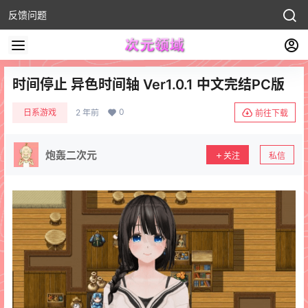
反馈问题
时间停止 异色时间轴 Ver1.0.1 中文完结PC版
0
日系游戏
2 年前
前往下载
炮轰二次元
关注
私信