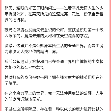
那天、耀眼的光芒于眼前闪过——过着平凡无奇人生的少
年折见公辉，在某天所见的这道光亮，竟是一份来自新世
界的招待状。
被光之洪流吞没而失去意识的公辉，重获意识后第一个映
入眼帘的，竟是未知的大地和在天空漂浮的学院。
没错，这里并不是公辉原本所生活的普通世界，而是由魔
力来决定人类地位的魔法世界。
随后公辉遇到了容貌和自己在普通世界相当憧憬的少女极
为相似的秋奈=兰德尔，
并以打杂的身份被她带回了拥有强大魔力的精英们所在的
学院里。
在这个魔力至上的世界，完全无法使用魔法的公辉，人生
的前途可谓黯淡无光。
不过在这所学院里，存在着一种以成长的魔力进行比试的