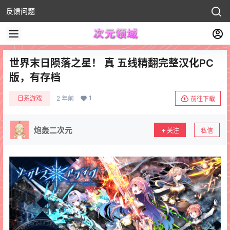
反馈问题
世界末日陨落之星！ 真 五线精翻完整汉化PC
版，有存档
1
日系游戏
2 年前
前往下载
炮轰二次元
关注
私信