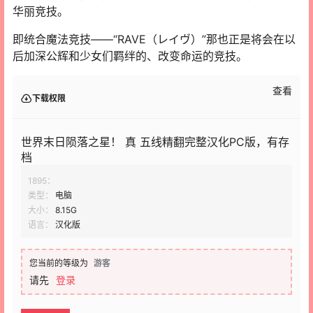
华丽竞技。
即统合魔法竞技——“RAVE（レイヴ）”那也正是将会在以
后加深公辉和少女们羁绊的、改变命运的竞技。
查看
下载权限
世界末日陨落之星！ 真 五线精翻完整汉化PC版，有存
档
1895：
类型：
电脑
大小：
8.15G
语言：
汉化版
您当前的等级为
游客
请先
登录