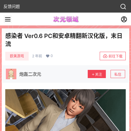
反馈问题
感染者 Ver0.6 PC和安卓精翻新汉化版，末日
流
0
欧美游戏
2 年前
前往下载
炮轰二次元
关注
私信