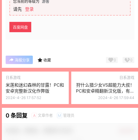
您当前的等级为
游客
请先
登录
百度网盘
0
0
海报分享
收藏
日系游戏
日系游戏
米莲和迷幻森林的甘露！PC和
狩什么猎少女VS超能力大叔！
安卓完整新汉化作弊版
PC和安卓精翻新汉化版，有存
档加攻略
2024-4-26 17:57:52
2024-4-26 17:59:44
0 条回复
文章作者
管理员
A
M
欢迎您，新朋友，感谢参与互动！
确认修改