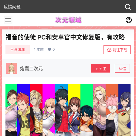
反馈问题
福音的使徒 PC和安卓官中文修复版，有攻略
0
日系游戏
2 年前
前往下载
炮轰二次元
关注
私信