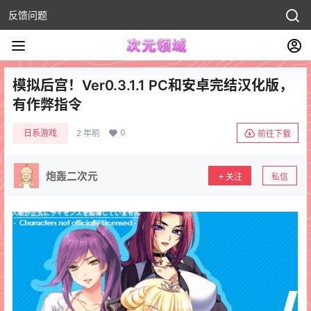
反馈问题
模拟后宫！Ver0.3.1.1 PC和安卓完结汉化版，
有作弊指令
0
日系游戏
2 年前
前往下载
炮轰二次元
关注
私信