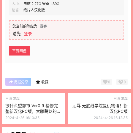
大小：
电脑 2.27G 安卓 1.89G
语言：
纸片人汉化版
您当前的等级为
游客
请先
登录
百度网盘
0
0
海报分享
收藏
日系游戏
日系游戏
欲什么望都市 Ver0.9 精修完
屈辱 无底线学院复仇物语！新
整新汉化PC版，大雕萌妹的后
汉化PC版
宫大作
2024-4-26 16:10:35
2024-4-26 16:12:35