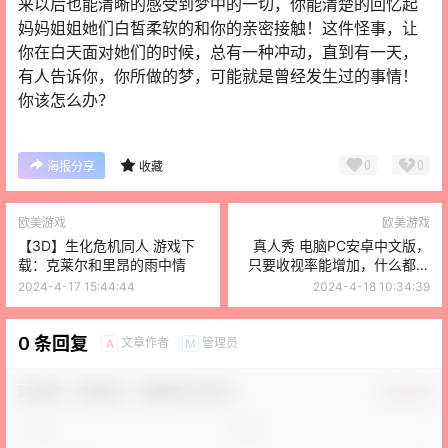
来以后也能清晰的感受到梦中的一切，你能清楚的回忆起
妈妈姐姐她们白皙柔软的和你的亲密接触！这件怪事，让
你在白天面对她们的时候，总有一种冲动，直到有一天，
有人告诉你，你所做的梦，可能就是曾经发生过的事情！
你该怎么办？
0
0
海报分享
收藏
欧美游戏
欧美游戏
【3D】生化危机同人 游戏下
真人秀 电脑PC安卓中文版，
载：克莱尔和里昂的雨中情
只要收视率能增加，什么都可
以做
2024-4-17 15:44:44
2024-4-18 10:34:39
0 条回复
文章作者
管理员
A
M
欢迎您，新朋友，感谢参与互动！
确认修改