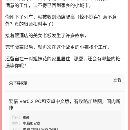
满意的工作，迫不得已回到家乡的小城市，
你刚下了列车，就被收到酒店隔离（惊不惊喜？意不意
外？真的很紧扣时事了）
接着跟酒店的美女老板发生了许多故事，
完毕隔离以后，就再次在这个故乡的小镇找个工作，
还留宿在一对姐妹花的家里居住...那麼，还会有哪些的艳-
遇等你呢？
查看
下载权限
爱惜 Ver0.2 PC和安卓中文版，有攻略加地图，国内新
作
代码：
656
类型：
电脑加安卓
大小：
电脑 750M 安卓 748M