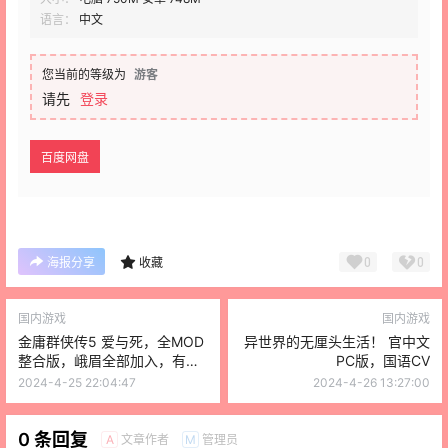
语言：
中文
您当前的等级为
游客
请先
登录
百度网盘
0
0
海报分享
收藏
国内游戏
国内游戏
金庸群侠传5 爱与死，全MOD
异世界的无厘头生活！ 官中文
整合版，峨眉全部加入，有攻
PC版，国语CV
略
2024-4-25 22:04:47
2024-4-26 13:27:00
0 条回复
文章作者
管理员
A
M