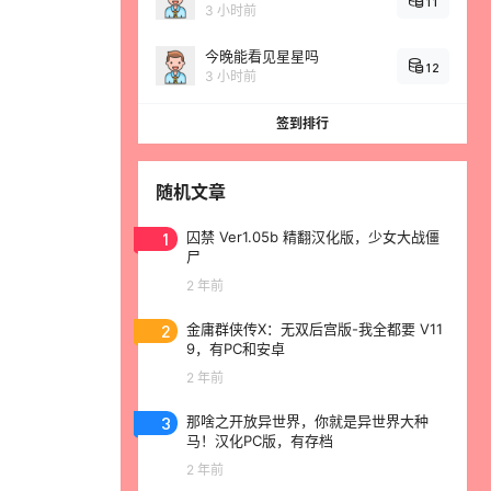
11
3 小时前
今晚能看见星星吗
12
3 小时前
签到排行
随机文章
1
囚禁 Ver1.05b 精翻汉化版，少女大战僵
尸
2 年前
2
金庸群侠传X：无双后宫版-我全都要 V11
9，有PC和安卓
2 年前
3
那啥之开放异世界，你就是异世界大种
马！汉化PC版，有存档
2 年前