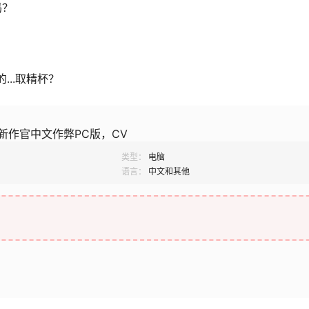
吗？
...取精杯？
新作官中文作弊PC版，CV
类型：
电脑
语言：
中文和其他