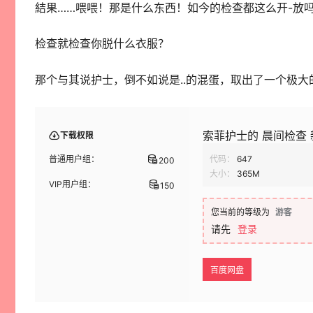
結果……喂喂！那是什么东西！如今的检查都这么开-放
检查就检查你脱什么衣服？
那个与其说护士，倒不如说是..的混蛋，取出了一个极大的
索菲护士的 晨间检查 
下载权限
普通用户组：
代码：
647
200
大小：
365M
VIP用户组：
150
您当前的等级为
游客
请先
登录
百度网盘