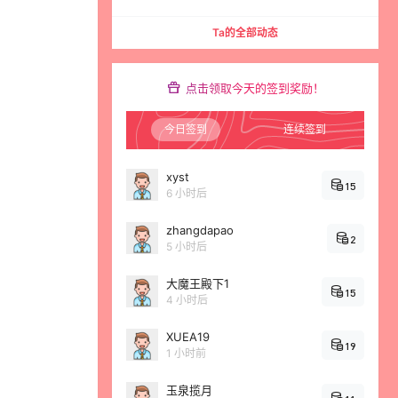
Ta的全部动态
点击领取今天的签到奖励！
今日签到
连续签到
xyst
15
6 小时后
zhangdapao
2
5 小时后
大魔王殿下1
15
4 小时后
XUEA19
19
1 小时前
玉泉揽月