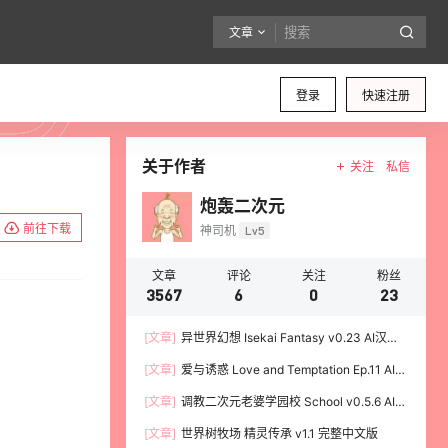
文章
登录
快速注册
关于作者
关注
私信
炮轰二次元
前往下载
神司机
Lv5
文章
评论
关注
粉丝
3567
6
0
23
[文章]
异世界幻想 Isekai Fantasy v0.23 AI汉化
版 PC加安卓
[文章]
爱与诱惑 Love and Temptation Ep.11 AI汉
化版 PC加安卓
[文章]
调教二次元老婆学园校 School v0.5.6 AI汉
化版 PC加安卓
[文章]
世界树牧场 精灵传承 v1.1 完整中文版