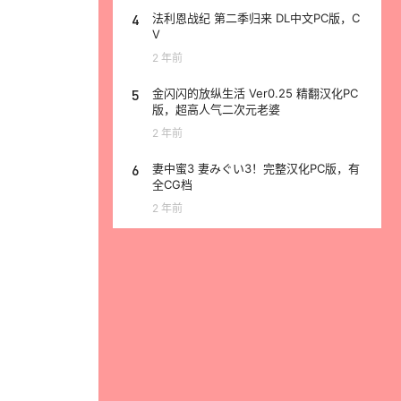
4
法利恩战纪 第二季归来 DL中文PC版，C
V
2 年前
5
金闪闪的放纵生活 Ver0.25 精翻汉化PC
版，超高人气二次元老婆
2 年前
6
妻中蜜3 妻みぐい3！完整汉化PC版，有
全CG档
2 年前