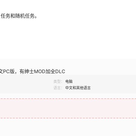
，
日任务和随机任务。
！
官中文PC版，有绅士MOD加全DLC
类型：
电脑
语言：
中文和其他语言