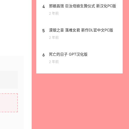
4
邪娠昌馆 巨汝母娘生贄仪式 新汉化PC版
2 年前
5
漠银之音 落难女君 新作DL官中文PC版
2 年前
6
死亡的日子 GPT汉化版
2 年前