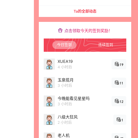
Ta的全部动态
点击领取今天的签到奖励！
今日签到
连续签到
XUEA19
19
4 小时后
玉泉揽月
11
3 小时后
今晚能看见星星吗
12
3 小时后
八级大狂风
1
2 小时后
老人机