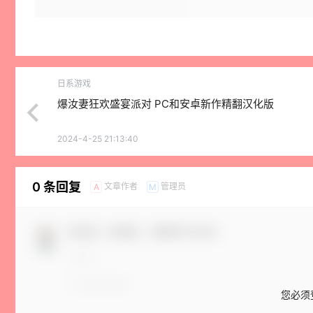
日系游戏
爆汝妻狂欢盛宴派对 PC和安卓新作精翻汉化版
2024-4-25 21:13:40
0 条回复
文章作者
管理员
A
M
欢迎您，新朋友，感谢参与互动！
您必须