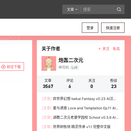
文章
登录
快速注册
关于作者
关注
私信
炮轰二次元
前往下载
神司机
Lv5
文章
评论
关注
粉丝
3567
6
0
23
[文章]
异世界幻想 Isekai Fantasy v0.23 AI汉化
版 PC加安卓
[文章]
爱与诱惑 Love and Temptation Ep.11 AI汉
化版 PC加安卓
[文章]
调教二次元老婆学园校 School v0.5.6 AI汉
化版 PC加安卓
[文章]
世界树牧场 精灵传承 v1.1 完整中文版