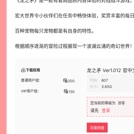
《龙之矛》是一款有着高品质內容体验的对战战斗游戏
宏大世界令小伙伴们在任务中畅快体验，奖赏丰富的每
百种宠物每只宠物都是有自身的特性。
根据顺序逐渐的冒险过程展现一个波澜云涌的奇幻世界
龙之矛 Ver1.012 
下载权限
普通用户组：
代码：
607
200
大小：
3.63G
VIP用户组：
150
您当前的等级为
游客
请先
登录
百度网盘