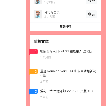
45
1 小时后
乌龟的黑头
36
2 小时前
签到排行
随机文章
1
被隔离的人们- v1.0.1 甜族星人 汉化版
1 个月前
2
重逢 Reunion Ver1.0 PC和安卓精翻新汉
化版
2 年前
3
爱与生活 幸运老师 V2.0.2 中文版DLC
2 年前