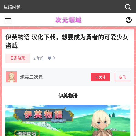
反馈问题
伊芙物语 汉化下载，想要成为勇者的可爱少女
盗贼
0
日系游戏
2 年前
炮轰二次元
关注
私信
伊芙物语