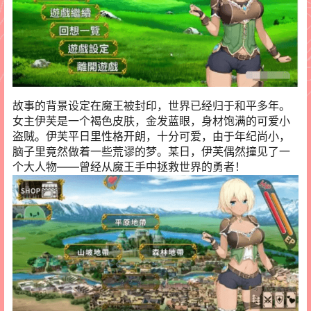
故事的背景设定在魔王被封印，世界已经归于和平多年。
女主伊芙是一个褐色皮肤，金发蓝眼，身材饱满的可爱小
盗贼。伊芙平日里性格开朗，十分可爱，由于年纪尚小，
脑子里竟然做着一些荒谬的梦。某日，伊芙偶然撞见了一
个大人物——曾经从魔王手中拯救世界的勇者！