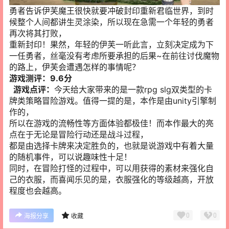
勇者告诉伊芙魔王很快就要冲破封印重新君临世界，到时
候整个人间都讲生灵涂染，所以现在急需一个年轻的勇者
再次将其打败，
重新封印！果然，年轻的伊芙一听此言，立刻决定成为下
一任勇者，丝毫没有考虑所要承担的后果~在前往讨伐魔物
的路上，伊芙会遭遇怎样的事情呢？
游戏测评：9.6分
游戏点评：
今天给大家带来的是一款rpg slg双类型的卡
牌类策略冒险游戏。值得一提的是，本作是由unity引擎制
作的，
所以在游戏的流畅性等方面体验都极佳！而本作最大的亮
点在于无论是冒险行动还是战斗过程，
都是由选择卡牌来决定胜负的，也就是说游戏中有着大量
的随机事件，可以说趣味性十足！
同时，在冒险打怪的过程中，可以用获得的素材来强化自
己的衣服，而喜闻乐见的是，衣服强化的等级越高，开放
程度也会越高。
0
0
海报分享
收藏