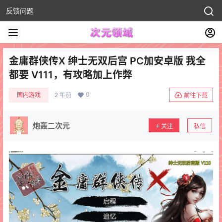
反馈问题
金庸群侠传X 绅士无双后宫 PC加安卓版 我全
都要 V111，有攻略加上作弊
0
国内游戏
2 年前
前往下载
炮轰二次元
关注
私信