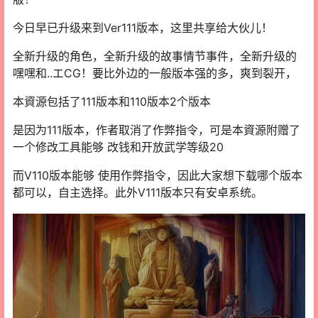
今日早已升级来到Ver111版本，这里共享给大伙儿！
全新升级的角色，全新升级的故事情节事件，全新升级的
嘿嘿和..エCG！要比外边的一般版本强的多，爽到裂开，
本資源包括了111版本和110版本2个版本
是因为111版本，作者取消了作弊指令，可是本資源附赠了
一个修改工具能够 改钱和开放武学等级20
而V110版本能够 使用作弊指令，因此大家想下载哪个版本
都可以，自主选择。此外V111版本只有安卓系统。