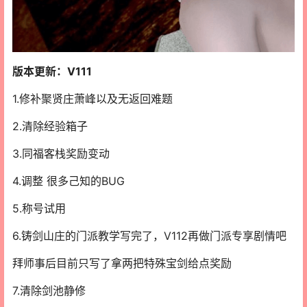
版本更新：V111
1.修补聚贤庄萧峰以及无返回难题
2.清除经验箱子
3.同福客栈奖励变动
4.调整 很多己知的BUG
5.称号试用
6.铸剑山庄的门派教学写完了，V112再做门派专享剧情吧
拜师事后目前只写了拿两把特殊宝剑给点奖励
7.清除剑池静修