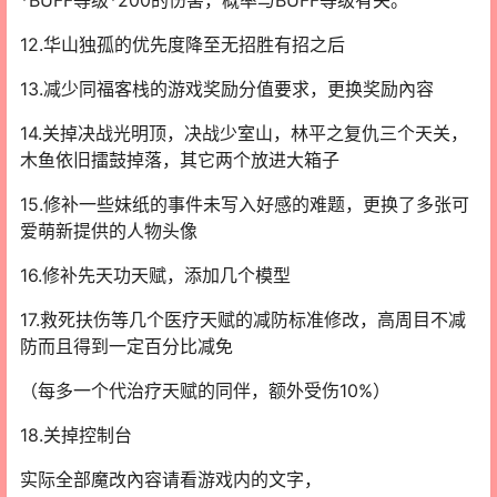
12.华山独孤的优先度降至无招胜有招之后
13.减少同福客栈的游戏奖励分值要求，更换奖励內容
14.关掉决战光明顶，决战少室山，林平之复仇三个天关，
木鱼依旧擂鼓掉落，其它两个放进大箱子
15.修补一些妹纸的事件未写入好感的难题，更换了多张可
爱萌新提供的人物头像
16.修补先天功天赋，添加几个模型
17.救死扶伤等几个医疗天赋的减防标准修改，高周目不减
防而且得到一定百分比减免
（每多一个代治疗天赋的同伴，额外受伤10%）
18.关掉控制台
实际全部魔改內容请看游戏内的文字，