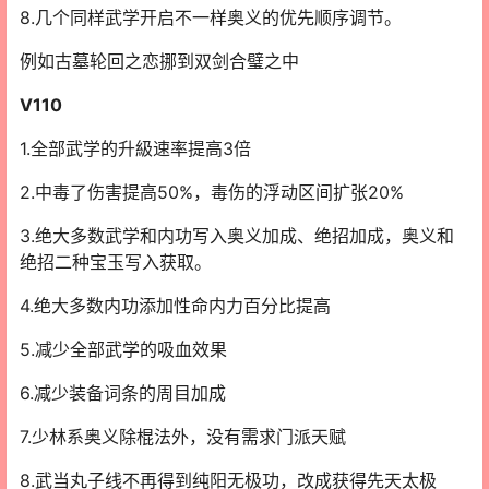
8.几个同样武学开启不一样奥义的优先顺序调节。
例如古墓轮回之恋挪到双剑合璧之中
V110
1.全部武学的升級速率提高3倍
2.中毒了伤害提高50%，毒伤的浮动区间扩张20%
3.绝大多数武学和内功写入奥义加成、绝招加成，奥义和
绝招二种宝玉写入获取。
4.绝大多数内功添加性命内力百分比提高
5.减少全部武学的吸血效果
6.减少装备词条的周目加成
7.少林系奥义除棍法外，没有需求门派天赋
8.武当丸子线不再得到纯阳无极功，改成获得先天太极