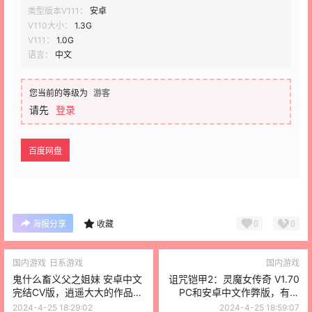
类型版本V111：
安卓
V110大小：
1.3G
V111：
1.0G
语言：
中文
您当前的等级为
游客
请先
登录
百度网盘
0
0
海报分享
收藏
国内游戏
日系游戏
国内游戏
鬼什么畜义父之姐妹 安卓中文
诅咒铠甲2：灵魔女传奇 V1.70
完结CV版，逍遥大大的作品，
PC和安卓中文作弊版，有存
手机安卓版
档，国内大佬制作的精品游戏
2024-4-25 18:29:02
2024-4-25 18:59:07