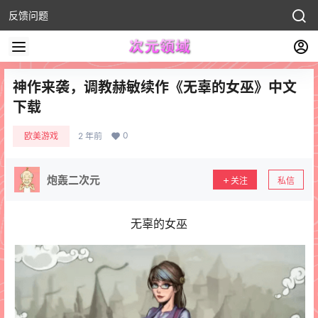
反馈问题
神作来袭，调教赫敏续作《无辜的女巫》中文
下载
0
欧美游戏
2 年前
炮轰二次元
关注
私信
无辜的女巫