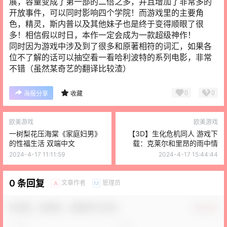
展，容量变成了第一部的二倍之多，并且增加了非常多的
开放事件，可以同时影响四个学院！而游戏里的主要角
色，精灵，斯内普以及其他妹子也是终于变得顺眼了很
多！相信假以时日，本作一定会成为一款超级神作！
同时因为游戏中涉及到了很多和原著相符的词汇，如果各
位不了解的话可以抽空看一看哈利波特的系列电影，非常
不错（虽然某奇艺的翻译比较渣）
0
0
海报分享
收藏
欧美游戏
欧美游戏
一树梨花压海棠《家庭妇男》
【3D】生化危机同人 游戏下
的性福生活 双端中文
载：克莱尔和里昂的雨中情
2024-4-17 11:11:59
2024-4-17 15:44:44
0 条回复
文章作者
管理员
A
M
欢迎您，新朋友，感谢参与互动！
确认修改