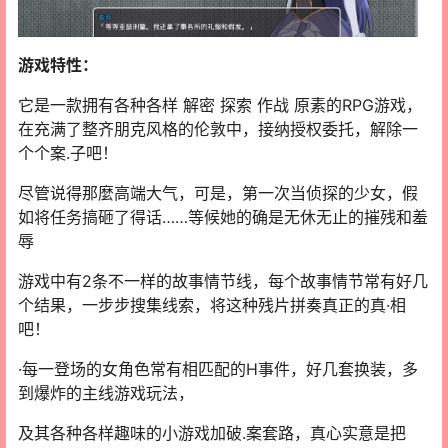
游戏特性：
它是一款拥有各种各样 解密 探索 作战 原素的RPG游戏，
在充满了整齐朋克风格的伦敦中，接纳授权委托，解除一
个个案.子吧！
尽管说得那麼高端大气，可是，第一次当侦探的少女，假
如将任务搞砸了得话……等候她的确是无休无止的摧残和羞
辱
游戏中有2条不一样的故事情节线，每个故事情节常有好几
个结果，一步步搜集线索，将这种残片拼奏真正的真·相
吧！
·每一登场的女角色常有相匹配的H事件，好几套换装，多
到爆炸的主线游戏玩法，
及其各种各样趣味的小游戏加破.案套路，真心实意是把