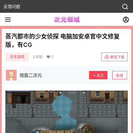
反馈问题
蒸汽都市的少女侦探 电脑加安卓官中文修复
版，有CG
0
日系游戏
2 年前
前往下载
炮轰二次元
关注
私信