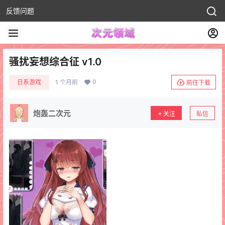
反馈问题
骚扰妄想综合征 v1.0
0
日系游戏
1 个月前
前往下载
炮轰二次元
关注
私信