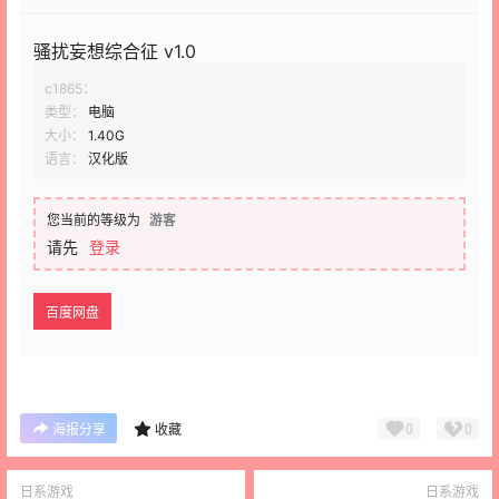
骚扰妄想综合征 v1.0
c1865：
类型：
电脑
大小：
1.40G
语言：
汉化版
您当前的等级为
游客
请先
登录
百度网盘
0
0
海报分享
收藏
日系游戏
日系游戏