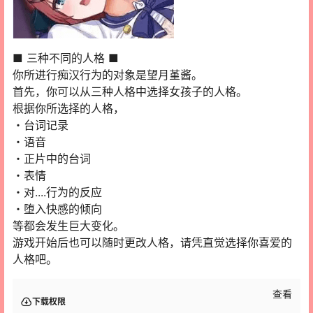
■ 三种不同的人格 ■
你所进行痴汉行为的对象是望月堇酱。
首先，你可以从三种人格中选择女孩子的人格。
根据你所选择的人格，
・台词记录
・语音
・正片中的台词
・表情
・对....行为的反应
・堕入快感的倾向
等都会发生巨大变化。
游戏开始后也可以随时更改人格，请凭直觉选择你喜爱的
人格吧。
查看
下载权限