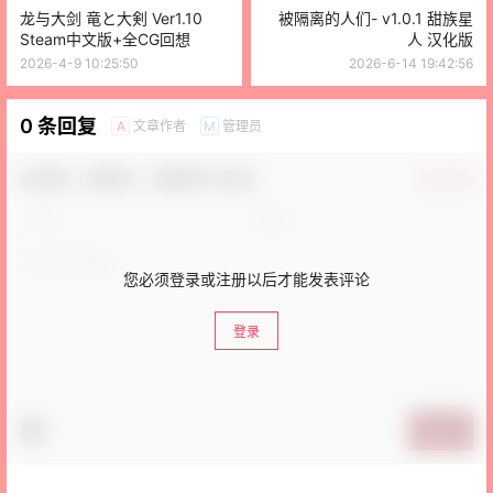
龙与大剑 竜と大剣 Ver1.10
被隔离的人们- v1.0.1 甜族星
Steam中文版+全CG回想
人 汉化版
2026-4-9 10:25:50
2026-6-14 19:42:56
0 条回复
文章作者
管理员
A
M
欢迎您，新朋友，感谢参与互动！
确认修改
您必须登录或注册以后才能发表评论
登录
提交