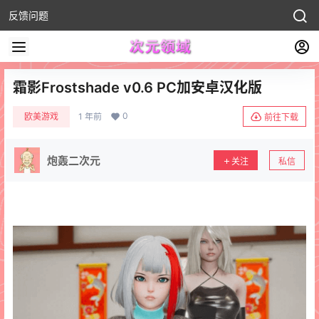
反馈问题
霜影Frostshade v0.6 PC加安卓汉化版
0
欧美游戏
1 年前
前往下载
炮轰二次元
关注
私信