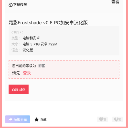
查看
下载权限
霜影Frostshade v0.6 PC加安卓汉化版
c1837：
类型：
电脑和安卓
大小：
电脑 3.71G 安卓 792M
语言：
汉化版
您当前的等级为
游客
请先
登录
百度网盘
0
0
海报分享
收藏