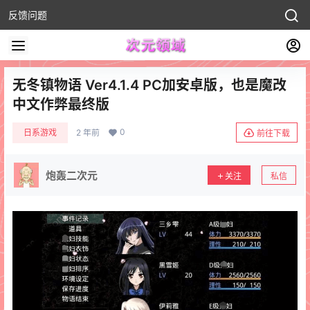
反馈问题
无冬镇物语 Ver4.1.4 PC加安卓版，也是魔改
中文作弊最终版
0
日系游戏
2 年前
前往下载
炮轰二次元
关注
私信