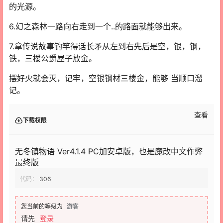
的光源。
6.幻之森林一路向右走到一个..的路面就能够出来。
7.拿传说故事钓竿得话长矛从左到右先后是空，银，钢，
铁，三楼公爵屋子放金。
摆好火就会灭，记牢，空银钢材三楼金，能够 当顺口溜
记。
查看
下载权限
无冬镇物语 Ver4.1.4 PC加安卓版，也是魔改中文作弊
最终版
代码：
306
您当前的等级为
游客
请先
登录