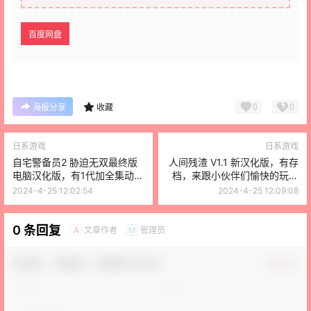
百度网盘
0
0
海报分享
收藏
日系游戏
日系游戏
自宅警备员2 胁迫无双最终版
人间残渣 V1.1 新汉化版，有存
电脑汉化版，有1代加全集动
档，来跟小伙伴们愉快的玩耍
漫，自由度很高
吧
2024-4-25 12:02:54
2024-4-25 12:09:08
0 条回复
文章作者
管理员
A
M
欢迎您，新朋友，感谢参与互动！
确认修改