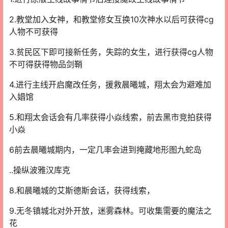
2.教堂加入女神，和教堂修女互换10次神水以后可获得cg
人物不可获得
3.贫民区下即可接新任务，失踪的女生，进行获得cg人物
不可得获得物品剑鞘
4.进行主线开启魔改任务，援救晨曦城，翔太会为避难加
入娼馆
5.和翔太会话会有几率获得小焱线索，前去黑市竞拍获得
小焱
6前去晨曦城期内，一定几率会进到掩藏地形图九蛇岛
..操纵波雅汉库克
8.和晨曦城的艾斯德斯会话，获得线索，
9.无冬镇城北对外开放，迷雾森林。可收集需要的魔法之
花