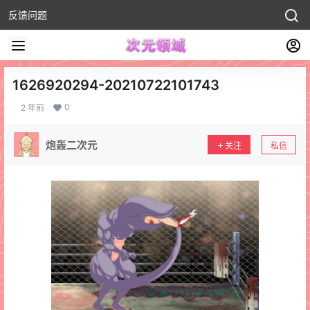
反馈问题
1626920294-20210722101743
0
2 年前
炮轰二次元
关注
私信