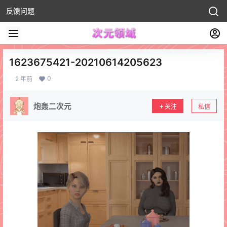
反馈问题
1623675421-20210614205623
0
2 年前
炮轰二次元
关注
私信