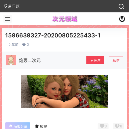
反馈问题
1596639327-20200805225433-1
0
2 年前
炮轰二次元
关注
私信
0
0
海报分享
收藏