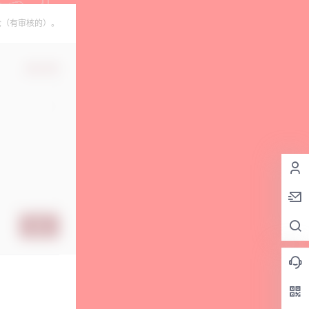
论（有审核的）。
确认修改
提交