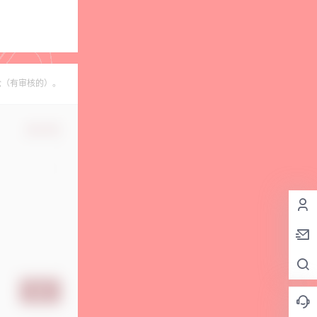
论（有审核的）。
确认修改
提交