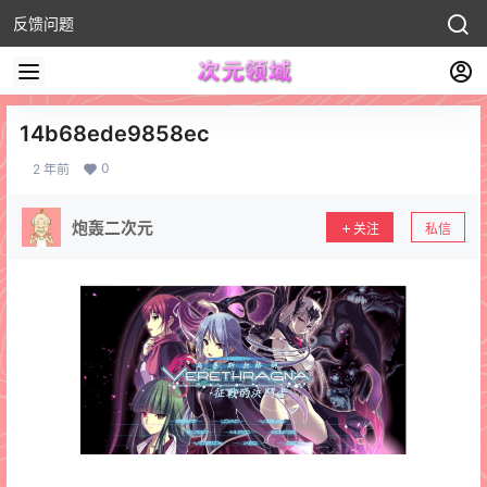
反馈问题
14b68ede9858ec
0
2 年前
炮轰二次元
关注
私信