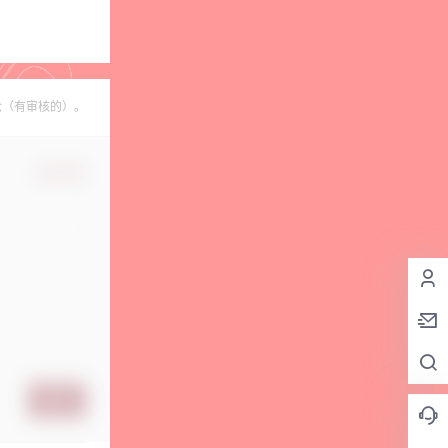
论（有审核的）。
确认修改
提交