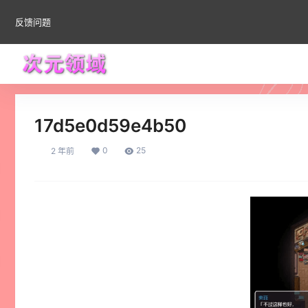
反馈问题
17d5e0d59e4b50
0
25
2 年前