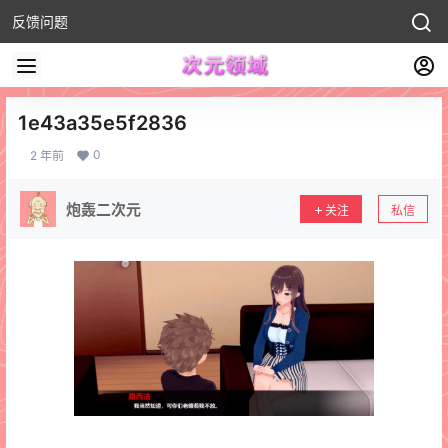
反馈问题
1e43a35e5f2836
0
2 年前
炮轰二次元
关注
私信