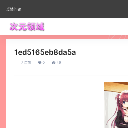
反馈问题
1ed5165eb8da5a
0
49
2 年前