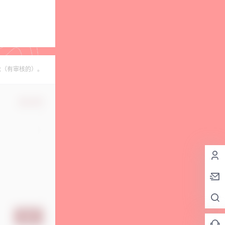
论（有审核的）。
确认修改
提交