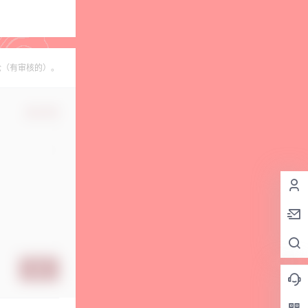
论（有审核的）。
确认修改
提交